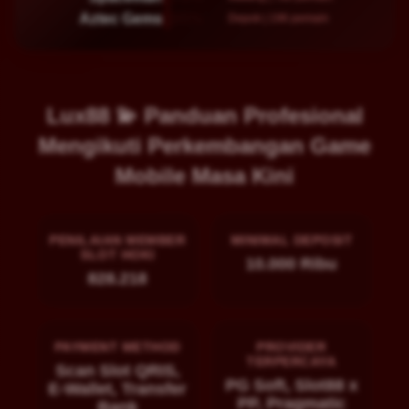
Aztec Gems
85%
Depok | 196 pemain
Lux88 💫 Panduan Profesional
Mengikuti Perkembangan Game
Mobile Masa Kini
PENILAIAN MEMBER
MINIMAL DEPOSIT
SLOT HOKI
10.000 Ribu
828.218
PAYMENT METHOD
PROVIDER
TERPERCAYA
Scan Slot QRIS,
PG Soft, Slot88 x
E-Wallet, Transfer
PP, Pragmatic
Bank