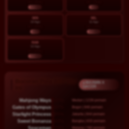
94.06%
97.70%
STABIL
HOT
SEN
SEL
10 Agu
11 Agu
97.88%
91.29%
HOT
STABIL
RAB
12 Agu
91.89%
STABIL
Bocoran Pola RTP Hari
● MAXWIN X
GACOR
Ini
Mahjong Ways
67%
Medan | 1239 pemain
Gates of Olympus
67%
Bogor | 946 pemain
Starlight Princess
95%
Jakarta | 844 pemain
Sweet Bonanza
83%
Bangka | 830 pemain
Spaceman
78%
Malang | 780 pemain