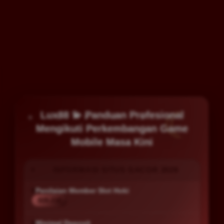
Lux88 💫 Panduan Profesional
Mengikuti Perkembangan Game
Mobile Masa Kini
INFORMASI SITUS GACOR 2026
Penilaian Member Slot Hoki
828.218
Minimal Deposit