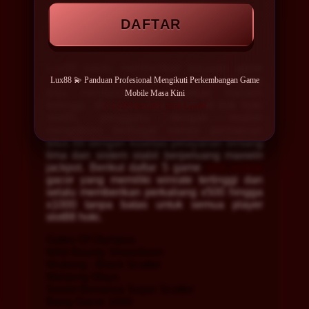
Gacor Slot Online Hari
DAFTAR
Ini
Lux88 selalu memberikan bocoran game
situs gacor
slot online terbaru hari ini yang
Lux88 💫 Panduan Profesional Mengikuti Perkembangan Game
bisa membantu mendapatkan maxwin
Mobile Masa Kini
tertinggi. Menggunakan alternatif link hoki
© COPYRIGHT 2026 Lux88
slot88, pengguna dengan mudah
mengakses berbagai variasi permainan
situs 88 dengan kualitas pelayanan bintang
lima dan sistem stabil berpeluang maxwin
jackpot. Berikut daftar 5 game
slot online
gacor yang memiliki winrate tertinggi dan
selalu memberikan perkaliang x500 hingga
x1000 tanpa batas untuk semua player
slot88 hoki.
Gates Of Olympus
Wild Bounty Showdown
Wukong - Black Scatter
Mahjong Ways
Sweet Bonanza Super Scatter
Bang Gacor 1000