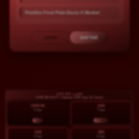
Prediksi Final Piala Dunia X Sbobet
LOGIN
DAFTAR
Layer Popup Close
LIVE RTP Lux88
LIVE 08:32:39 | Update RTP tiap 15 menit
HARI INI
JUM
6 Agu
7 Agu
96.33%
93.58%
HOT
STABIL
SAB
MIN
8 Agu
9 Agu