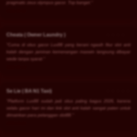
pragmatic zeus olympus gacor. Top banget."
2026-06-12
Cheata ( Owner Laundry )
★★★★☆
"Cuma di situs gacor Lux88 yang berani ngasih fitur slot anti
kalah dengan jaminan kemenangan maxwin langsung dibayar
wede tanpa syarat."
2026-06-18
Se Lie ( BA N1 Taxi)
★★★★★
"Platform Lux88 sudah jadi situs paling bagus 2026, karena
selalu gacor hari ini dan link slot anti kalah sangat paten untuk
dimainkan para pelanggan slot88."
2026-06-22