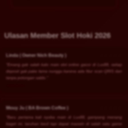
Ulasan Member Slot Hoki 2026
Linda ( Owner Nich Beauty )
★★★★★
"Emang gak salah kalo main slot online gacor di Lux88, setiap
deposit gak pake lama nunggu karena ada fitur scan QRIS dan
tanpa potongan saldo."
2026-06-08
Mouy Ju ( BA Brown Coffee )
★★★★★
"Baru pertama kali nyoba main di Lux88, gampang menang
baget ini, taruhan kecil tapi dapat maxwin di salah satu game