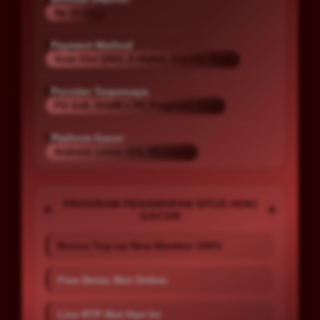
Rp 10.000
Payment Method
Scan Slot QRIS, E-Wallet, Transfer Bank
Provider Terpercaya
PG Soft, Slot88 x PP, Pragmatic Play
Platform Gacor
Android, Linux, IOS, Windows
PROGRAM PENAWARAN SITUS HOKI
GACOR
Bonus Top-up New Member 100%
Free Demo Slot Online
Live RTP Slot Hari Ini